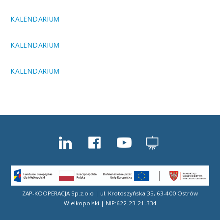
KALENDARIUM
KALENDARIUM
KALENDARIUM
ZAP-KOOPERACJA Sp.z.o.o | ul. Krotoszyńska 35, 63-400 Ostrów
Wielkopolski | NIP:622-23-21-334