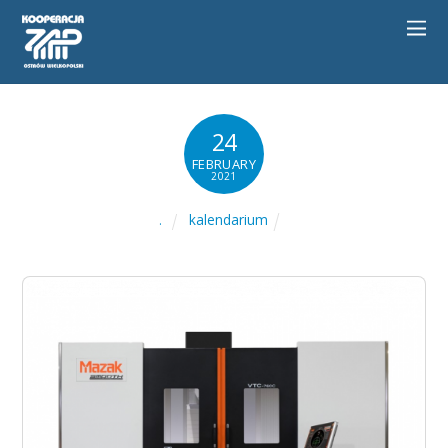
24
FEBRUARY
2021
kalendarium
.