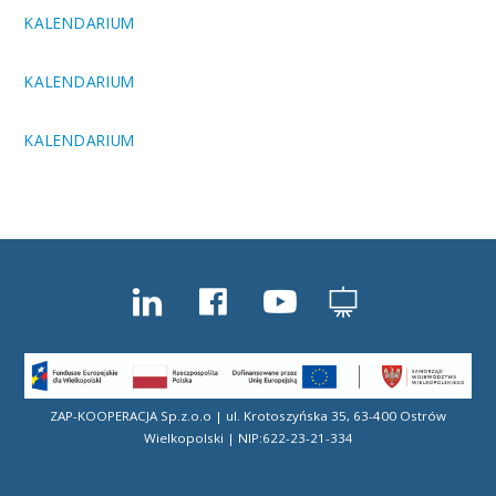
KALENDARIUM
KALENDARIUM
KALENDARIUM
ZAP-KOOPERACJA Sp.z.o.o | ul. Krotoszyńska 35, 63-400 Ostrów
Wielkopolski | NIP:622-23-21-334