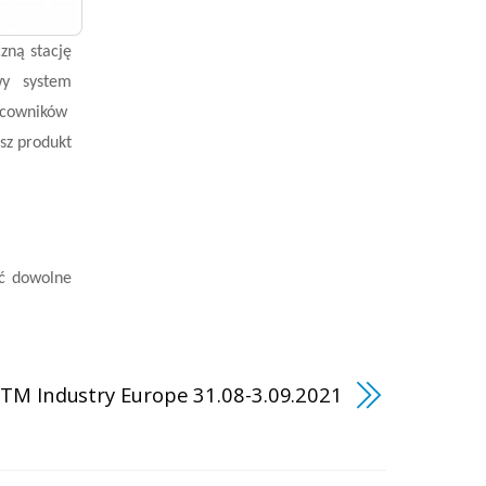
zną stację
wy system
racowników
asz produkt
ić dowolne
ITM Industry Europe 31.08-3.09.2021