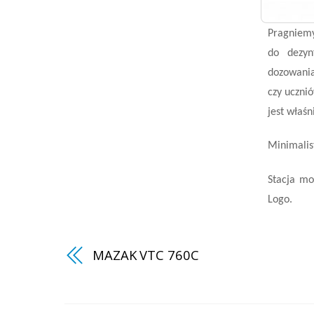
Pragniemy
do dezyn
dozowania
czy ucznió
jest właśn
Minimalis
Stacja mo
Logo.
MAZAK VTC 760C