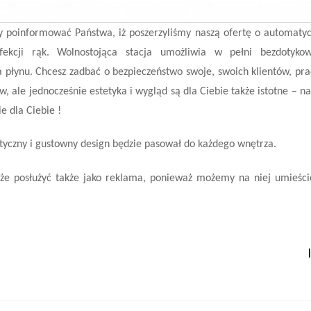
 poinformować Państwa, iż poszerzyliśmy naszą ofertę o automatyc
fekcji rąk.
Wolnostojąca stacja umożliwia w pełni bezdotyko
 płynu. Chcesz zadbać o bezpieczeństwo swoje, swoich klientów, p
w, ale jednocześnie estetyka i wygląd są dla Ciebie także istotne – n
ie dla Ciebie !
tyczny i gustowny design będzie pasował do każdego wnętrza.
że posłużyć także jako reklama, ponieważ możemy na niej umieśc