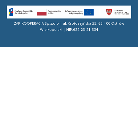
ZAP-KOOPERACJA Sp.z.o.o | ul. Krotoszyńska 35, 63-400 Ostrów
Wielkopolski | NIP:622-23-21-334