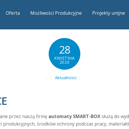
Oferta
Możliwości Produkcyjne
Projekty unijne
28
KWIETNIA
2020
Aktualnosci
.
CE
ane przez naszą firmę
automaty SMART-BOX
służą do wy
i produkcyjnych, środków ochrony podczas pracy, materiał