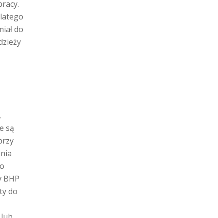
pracy.
dlatego
miał do
dzieży
,
e są
przy
nia
po
ry BHP
ty do
 lub