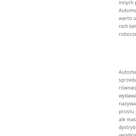
innych 
Automat
warto u
nich ła
robocze
Automa
sprzeda
również
wydawa
nazywan
prostu 
ale mas
dystryb
vendin