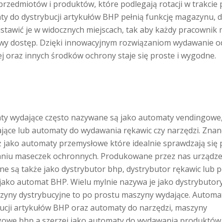
przedmiotów i produktów, które podlegają rotacji w trakcie 
y do dystrybucji artykułów BHP pełnią funkcję magazynu, 
stawić je w widocznych miejscach, tak aby każdy pracownik 
twy dostęp. Dzięki innowacyjnym rozwiązaniom wydawanie o
j oraz innych środków ochrony staje się proste i wygodne.
ty wydające często nazywane są jako automaty vendingowe
jące lub automaty do wydawania rękawic czy narzędzi. Znan
 jako automaty przemysłowe które idealnie sprawdzają się 
niu maseczek ochronnych. Produkowane przez nas urządze
e są także jako dystrybutor bhp, dystrybutor rękawic lub 
jako automat BHP. Wielu mylnie nazywa je jako dystrybuto
zyny dystrybucyjne to po prostu maszyny wydające. Automa
ucji artykułów BHP oraz automaty do narzędzi, maszyny
gowe bhp a szerzej jako automaty do wydawania produktów