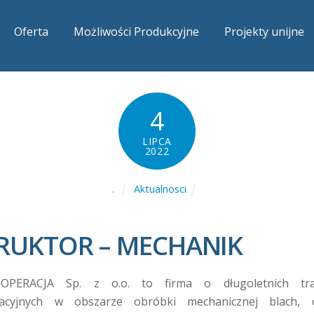
Oferta
Możliwości Produkcyjne
Projekty unijne
4
LIPCA
2022
Aktualnosci
.
TRUKTOR – MECHANIK
OPERACJA Sp. z o.o. to firma o długoletnich tra
acyjnych w obszarze obróbki mechanicznej blach, 