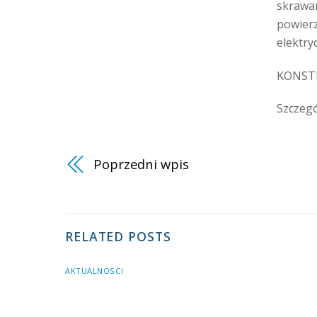
skrawa
powie
elektr
KONST
Szczegó
Poprzedni wpis
RELATED POSTS
AKTUALNOSCI