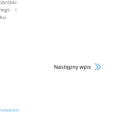
obróbki
nego i
ku:
Następny wpis
TUALNOSCI