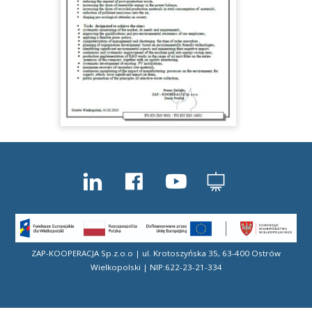
ZAP-KOOPERACJA Sp.z.o.o | ul. Krotoszyńska 35, 63-400 Ostrów
Wielkopolski | NIP:622-23-21-334