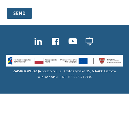
ZAP-KOOPERACJA Sp.z.o.o | ul. Krotoszyńska 35, 63-400 Ostrów
Wielkopolski | NIP:622-23-21-334