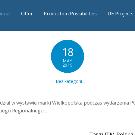
bout
Offer
Production Possibilities
UE Projects
18
MAY
2019
Bez kategorii
.
 udział w wystawie marki Wielkopolska podczas wydarzenia
skiego Regionalnego…
Targi ITM Polska